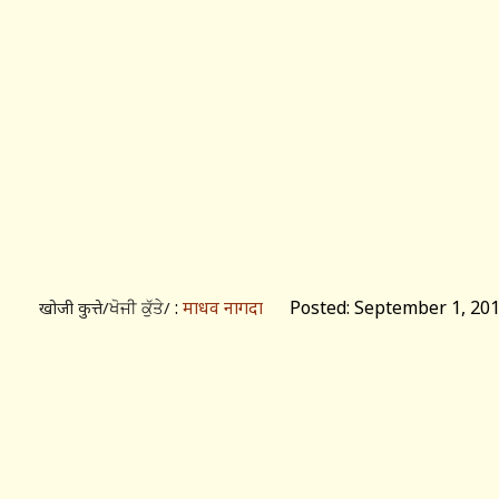
:
माधव नागदा
Posted: September 1, 20
खोजी कुत्ते/ਖੋਜੀ ਕੁੱਤੇ/