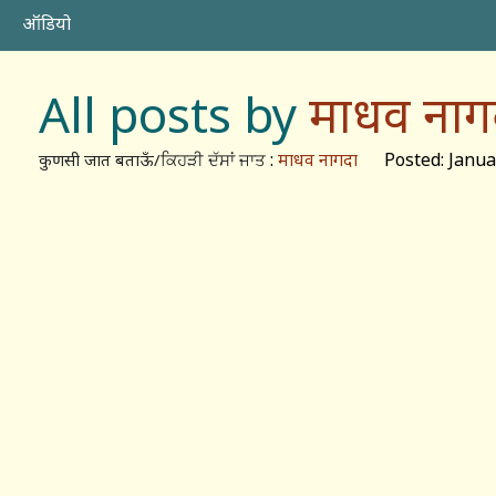
ऑडियो
All posts by
माधव नाग
:
माधव नागदा
Posted: Januar
कुणसी जात बताऊँ/ਕਿਹੜੀ ਦੱਸਾਂ ਜਾਤ