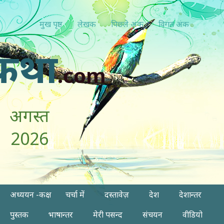
मुख पृष्ठ
लेखक
पिछ्ले अंक
विगत अंक
कथा
.com
अगस्त
2026
अध्ययन -कक्ष
चर्चा में
दस्तावेज़
देश
देशान्तर
पुस्तक
भाषान्तर
मेरी पसन्द
संचयन
वीडियो