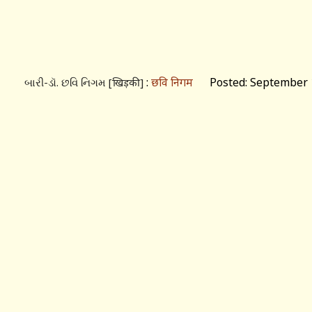
:
छवि निगम
Posted: September 1
બારી-ડૉ. છવિ નિગમ [खिड़की]