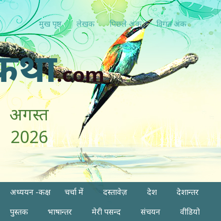
मुख पृष्ठ
लेखक
पिछ्ले अंक
विगत अंक
कथा
.com
अगस्त
2026
अध्ययन -कक्ष
चर्चा में
दस्तावेज़
देश
देशान्तर
पुस्तक
भाषान्तर
मेरी पसन्द
संचयन
वीडियो