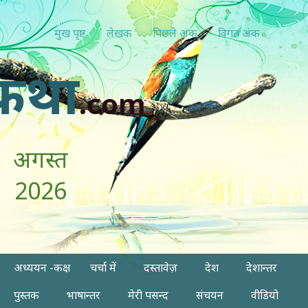
मुख पृष्ठ
लेखक
पिछ्ले अंक
विगत अंक
कथा
.com
अगस्त
2026
अध्ययन -कक्ष
चर्चा में
दस्तावेज़
देश
देशान्तर
पुस्तक
भाषान्तर
मेरी पसन्द
संचयन
वीडियो