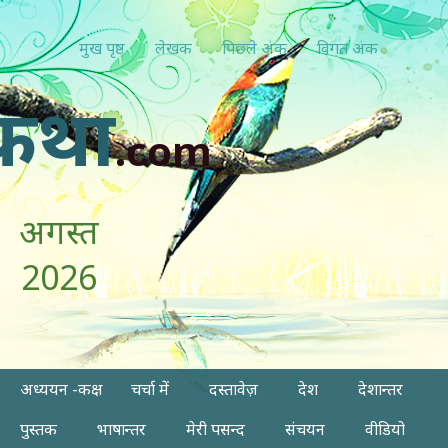
मुख पृष्ठ
लेखक
पिछ्ले अंक
विगत अंक
कथा
.com
अगस्त
2026
अध्ययन -कक्ष
चर्चा में
दस्तावेज़
देश
देशान्तर
पुस्तक
भाषान्तर
मेरी पसन्द
संचयन
वीडियो