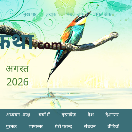
मुख पृष्ठ
लेखक
पिछ्ले अंक
विगत अंक
कथा
.com
अगस्त
2026
अध्ययन -कक्ष
चर्चा में
दस्तावेज़
देश
देशान्तर
पुस्तक
भाषान्तर
मेरी पसन्द
संचयन
वीडियो