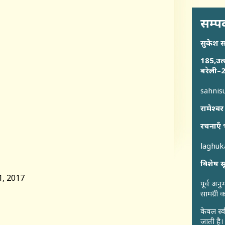
सम्पर
सुकेश 
185,उत्
बरेली–2
sahni
रामेश्वर
रचनाएँ 
laghu
विशेष स
, 2017
पूर्व अन
सामग्री
केवल स्व
जाती है।