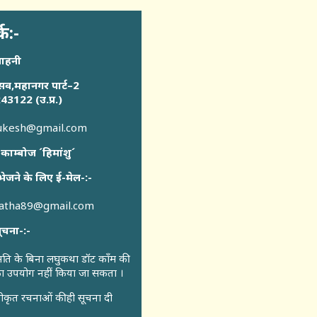
्क:-
साहनी
सव,महानगर पार्ट–2
43122 (उ.प्र.)
sukesh@gmail.com
 काम्बोज ´हिमांशु´
भेजने के लिए ई-मेल-:-
katha89@gmail.com
ूचना-:-
ुमति के बिना लघुकथा डॉट कॉंम की
 का उपयोग नहीं किया जा सकता ।
ीकृत रचनाओं की ही सूचना दी