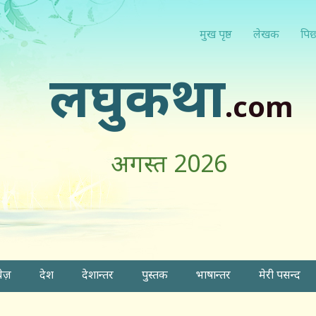
मुख पृष्ठ
लेखक
पिछ
लघुकथा
.com
अगस्त 2026
वेज़
देश
देशान्तर
पुस्तक
भाषान्तर
मेरी पसन्द