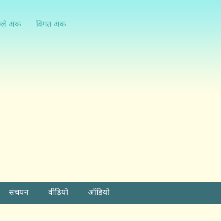
्ले अंक
विगत अंक
संचयन
वीडियो
ऑडियो