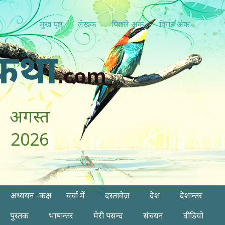
मुख पृष्ठ
लेखक
पिछ्ले अंक
विगत अंक
कथा
.com
अगस्त
2026
अध्ययन -कक्ष
चर्चा में
दस्तावेज़
देश
देशान्तर
पुस्तक
भाषान्तर
मेरी पसन्द
संचयन
वीडियो