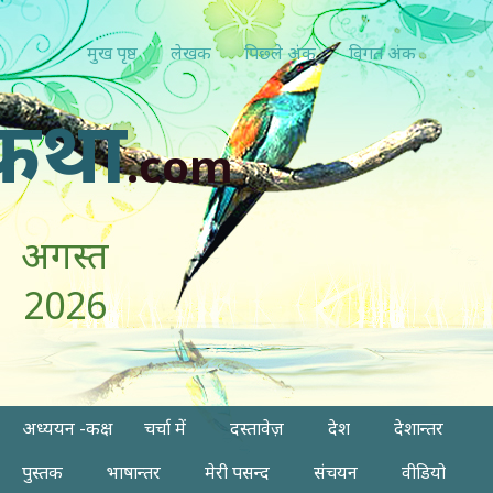
मुख पृष्ठ
लेखक
पिछ्ले अंक
विगत अंक
कथा
.com
अगस्त
2026
अध्ययन -कक्ष
चर्चा में
दस्तावेज़
देश
देशान्तर
पुस्तक
भाषान्तर
मेरी पसन्द
संचयन
वीडियो