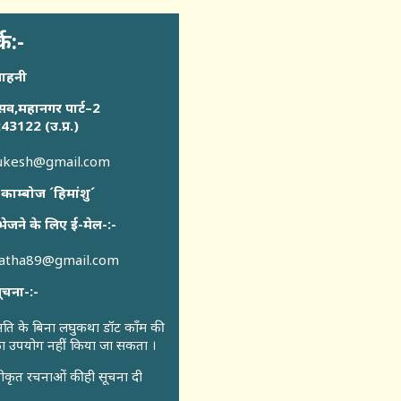
्क:-
साहनी
सव,महानगर पार्ट–2
43122 (उ.प्र.)
sukesh@gmail.com
 काम्बोज ´हिमांशु´
भेजने के लिए ई-मेल-:-
katha89@gmail.com
ूचना-:-
ुमति के बिना लघुकथा डॉट कॉंम की
 का उपयोग नहीं किया जा सकता ।
ीकृत रचनाओं की ही सूचना दी