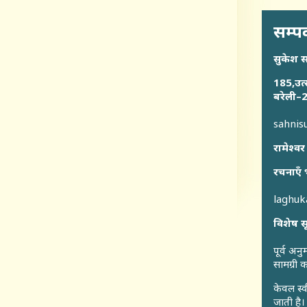
सम्पर
सुकेश 
185,उत्
बरेली–2
sahni
रामेश्वर
रचनाएँ 
laghu
विशेष स
पूर्व अन
सामग्री
केवल स्व
जाती है।