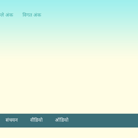
्ले अंक
विगत अंक
संचयन
वीडियो
ऑडियो