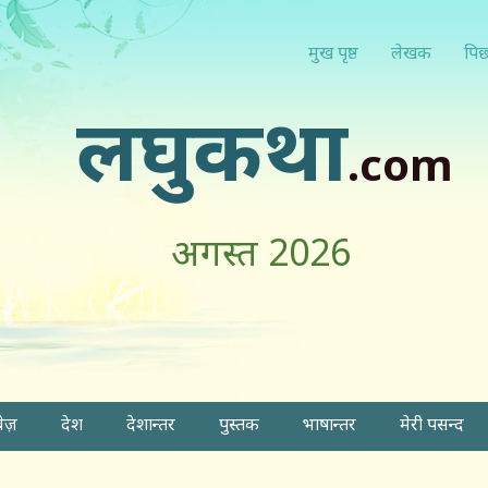
मुख पृष्ठ
लेखक
पिछ
लघुकथा
.com
अगस्त 2026
वेज़
देश
देशान्तर
पुस्तक
भाषान्तर
मेरी पसन्द