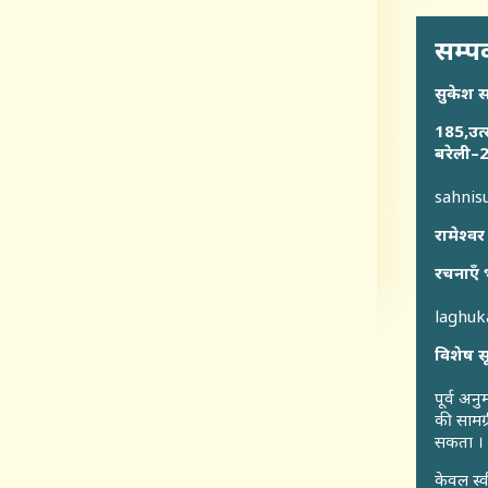
सम्पर
सुकेश 
185,उत्
बरेली–2
sahni
रामेश्वर
रचनाएँ 
laghu
विशेष स
पूर्व अन
की सामग्
सकता ।
केवल स्