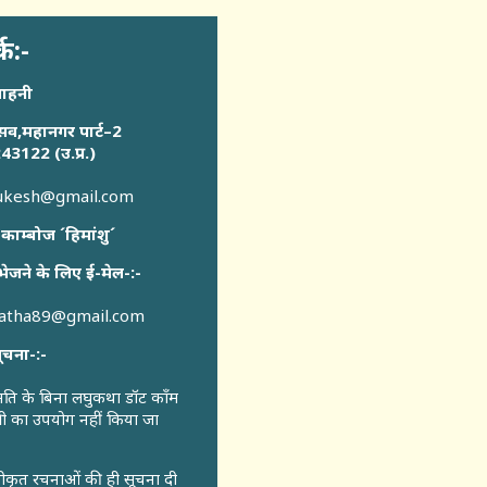
्क:-
साहनी
सव,महानगर पार्ट–2
43122 (उ.प्र.)
sukesh@gmail.com
 काम्बोज ´हिमांशु´
भेजने के लिए ई-मेल-:-
katha89@gmail.com
ूचना-:-
ुमति के बिना लघुकथा डॉट कॉंम
री का उपयोग नहीं किया जा
वीकृत रचनाओं की ही सूचना दी