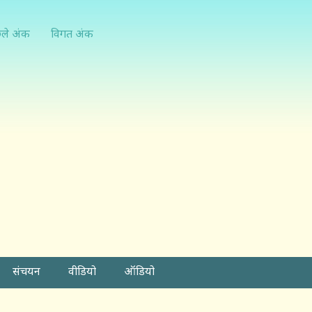
्ले अंक
विगत अंक
संचयन
वीडियो
ऑडियो