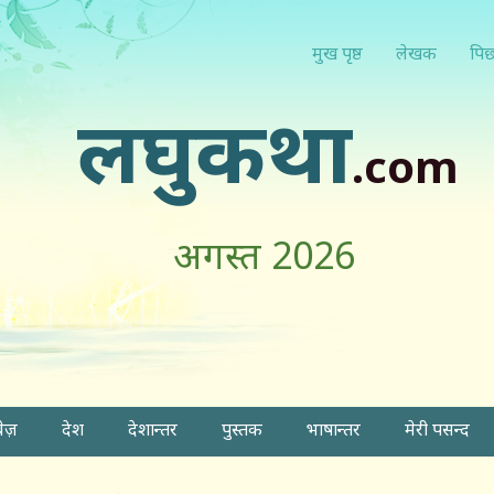
मुख पृष्ठ
लेखक
पिछ
लघुकथा
.com
अगस्त 2026
वेज़
देश
देशान्तर
पुस्तक
भाषान्तर
मेरी पसन्द