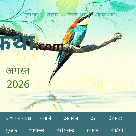
मुख पृष्ठ
लेखक
पिछ्ले अंक
विगत अंक
कथा
.com
अगस्त
2026
अध्ययन -कक्ष
चर्चा में
दस्तावेज़
देश
देशान्तर
पुस्तक
भाषान्तर
मेरी पसन्द
संचयन
वीडियो