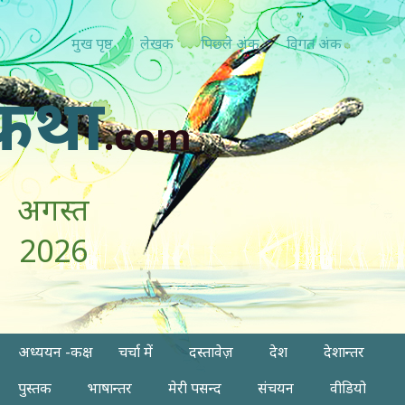
मुख पृष्ठ
लेखक
पिछ्ले अंक
विगत अंक
कथा
.com
अगस्त
2026
अध्ययन -कक्ष
चर्चा में
दस्तावेज़
देश
देशान्तर
पुस्तक
भाषान्तर
मेरी पसन्द
संचयन
वीडियो