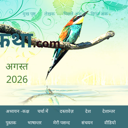
मुख पृष्ठ
लेखक
पिछ्ले अंक
विगत अंक
कथा
.com
अगस्त
2026
अध्ययन -कक्ष
चर्चा में
दस्तावेज़
देश
देशान्तर
पुस्तक
भाषान्तर
मेरी पसन्द
संचयन
वीडियो