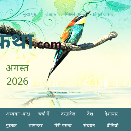
मुख पृष्ठ
लेखक
पिछ्ले अंक
विगत अंक
कथा
.com
अगस्त
2026
अध्ययन -कक्ष
चर्चा में
दस्तावेज़
देश
देशान्तर
पुस्तक
भाषान्तर
मेरी पसन्द
संचयन
वीडियो