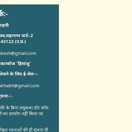
्क:-
साहनी
सव,महानगर पार्ट–2
43122 (उ.प्र.)
sukesh@gmail.com
 काम्बोज ´हिमांशु´
भेजने के लिए ई-मेल-:-
katha89@gmail.com
ूचना-:-
ुमति के बिना लघुकथा डॉट कॉंम
री का उपयोग नहीं किया जा
वीकृत रचनाओं की ही सूचना दी