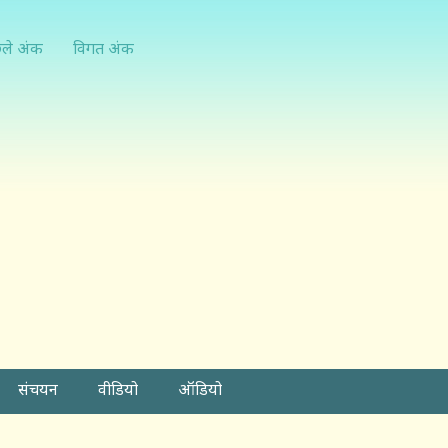
्ले अंक
विगत अंक
संचयन
वीडियो
ऑडियो