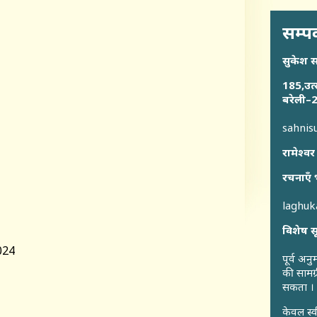
सम्पर
सुकेश 
185,उत्
बरेली–2
sahni
रामेश्वर
रचनाएँ 
laghu
विशेष स
024
पूर्व अन
की सामग्
सकता ।
केवल स्