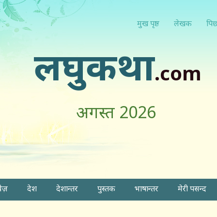
मुख पृष्ठ
लेखक
पिछ
लघुकथा
.com
अगस्त 2026
वेज़
देश
देशान्तर
पुस्तक
भाषान्तर
मेरी पसन्द