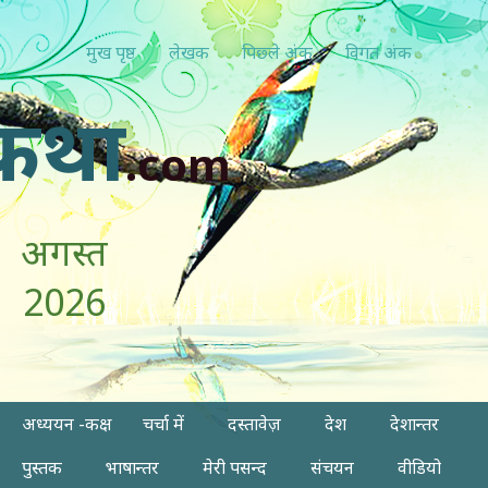
मुख पृष्ठ
लेखक
पिछ्ले अंक
विगत अंक
कथा
.com
अगस्त
2026
अध्ययन -कक्ष
चर्चा में
दस्तावेज़
देश
देशान्तर
पुस्तक
भाषान्तर
मेरी पसन्द
संचयन
वीडियो