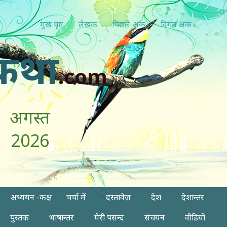
मुख पृष्ठ
लेखक
पिछ्ले अंक
विगत अंक
कथा
.com
अगस्त
2026
अध्ययन -कक्ष
चर्चा में
दस्तावेज़
देश
देशान्तर
पुस्तक
भाषान्तर
मेरी पसन्द
संचयन
वीडियो