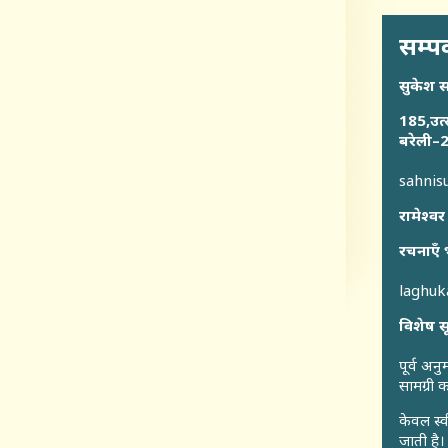
सम्पर
सुकेश 
185,उत्
बरेली–2
sahni
रामेश्वर
रचनाएँ 
laghu
विशेष स
पूर्व अन
सामग्री
केवल स्व
जाती है।