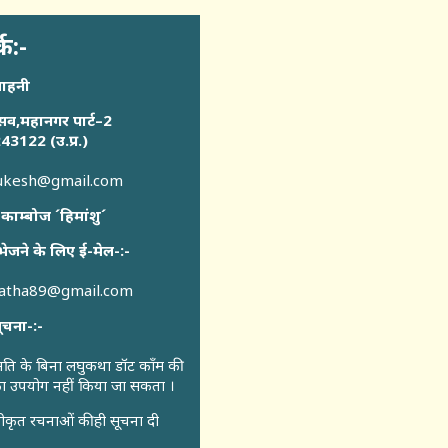
्क:-
साहनी
सव,महानगर पार्ट–2
43122 (उ.प्र.)
sukesh@gmail.com
 काम्बोज ´हिमांशु´
भेजने के लिए ई-मेल-:-
katha89@gmail.com
ूचना-:-
ुमति के बिना लघुकथा डॉट कॉंम की
 का उपयोग नहीं किया जा सकता ।
ीकृत रचनाओं की ही सूचना दी