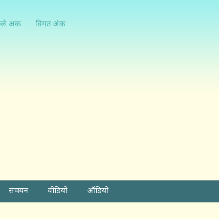
्ले अंक
विगत अंक
संचयन
वीडियो
ऑडियो