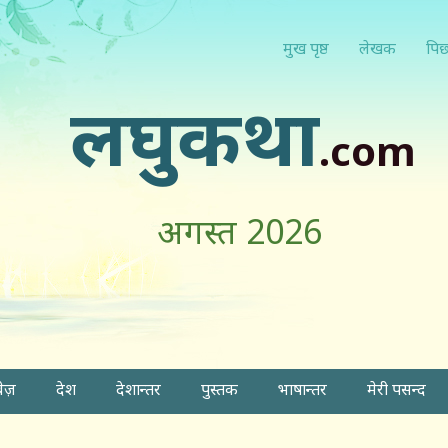
मुख पृष्ठ
लेखक
पिछ
लघुकथा
.com
अगस्त 2026
वेज़
देश
देशान्तर
पुस्तक
भाषान्तर
मेरी पसन्द