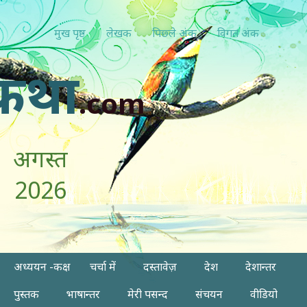
मुख पृष्ठ
लेखक
पिछ्ले अंक
विगत अंक
कथा
.com
अगस्त
2026
अध्ययन -कक्ष
चर्चा में
दस्तावेज़
देश
देशान्तर
पुस्तक
भाषान्तर
मेरी पसन्द
संचयन
वीडियो