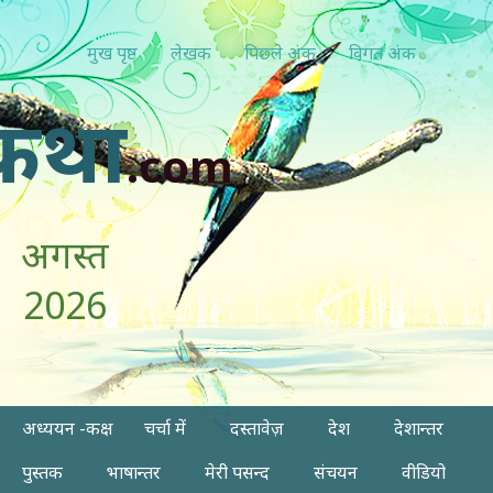
मुख पृष्ठ
लेखक
पिछ्ले अंक
विगत अंक
कथा
.com
अगस्त
2026
अध्ययन -कक्ष
चर्चा में
दस्तावेज़
देश
देशान्तर
पुस्तक
भाषान्तर
मेरी पसन्द
संचयन
वीडियो