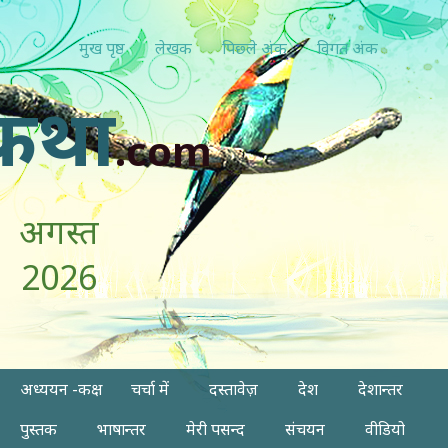
मुख पृष्ठ
लेखक
पिछ्ले अंक
विगत अंक
कथा
.com
अगस्त
2026
अध्ययन -कक्ष
चर्चा में
दस्तावेज़
देश
देशान्तर
पुस्तक
भाषान्तर
मेरी पसन्द
संचयन
वीडियो