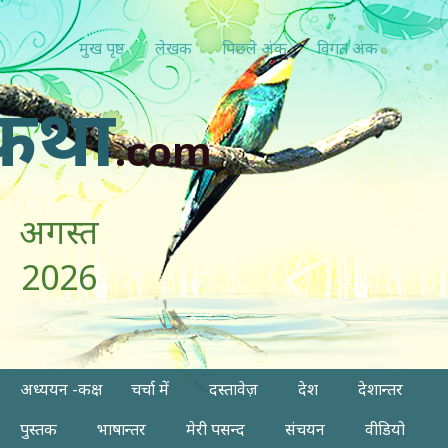
मुख पृष्ठ
लेखक
पिछ्ले अंक
विगत अंक
कथा
.com
अगस्त
2026
अध्ययन -कक्ष
चर्चा में
दस्तावेज़
देश
देशान्तर
पुस्तक
भाषान्तर
मेरी पसन्द
संचयन
वीडियो