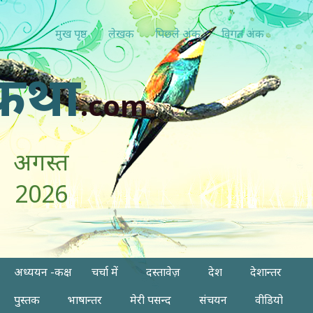
मुख पृष्ठ
लेखक
पिछ्ले अंक
विगत अंक
कथा
.com
अगस्त
2026
अध्ययन -कक्ष
चर्चा में
दस्तावेज़
देश
देशान्तर
पुस्तक
भाषान्तर
मेरी पसन्द
संचयन
वीडियो