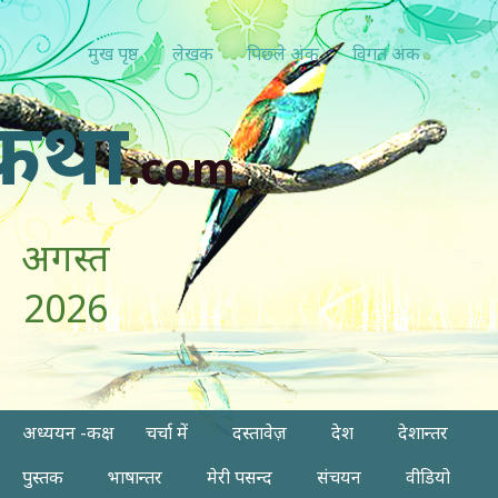
मुख पृष्ठ
लेखक
पिछ्ले अंक
विगत अंक
कथा
.com
अगस्त
2026
अध्ययन -कक्ष
चर्चा में
दस्तावेज़
देश
देशान्तर
पुस्तक
भाषान्तर
मेरी पसन्द
संचयन
वीडियो