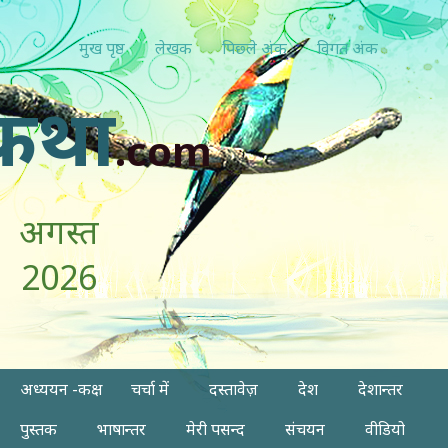
मुख पृष्ठ
लेखक
पिछ्ले अंक
विगत अंक
कथा
.com
अगस्त
2026
अध्ययन -कक्ष
चर्चा में
दस्तावेज़
देश
देशान्तर
पुस्तक
भाषान्तर
मेरी पसन्द
संचयन
वीडियो