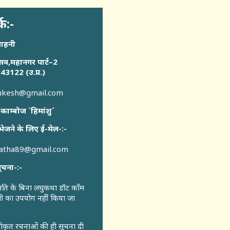
्क:-
साहनी
सव,महानगर पार्ट–2
43122 (उ.प्र.)
sukesh@gmail.com
 काम्बोज ´हिमांशु´
भेजने के लिए ई-मेल-:-
katha89@gmail.com
ूचना-:-
ुमति के बिना लघुकथा डॉट कॉंम
री का उपयोग नहीं किया जा
वीकृत रचनाओं की ही सूचना दी