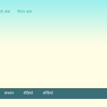
्ले अंक
विगत अंक
संचयन
वीडियो
ऑडियो