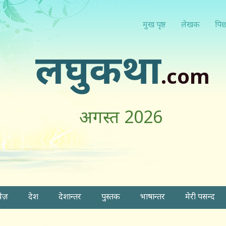
मुख पृष्ठ
लेखक
पिछ
लघुकथा
.com
अगस्त 2026
वेज़
देश
देशान्तर
पुस्तक
भाषान्तर
मेरी पसन्द