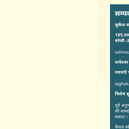
सम्पर
सुकेश 
185,उत्
बरेली–2
sahni
रामेश्वर
रचनाएँ 
laghu
विशेष स
पूर्व अन
की सामग्
सकता ।
केवल स्