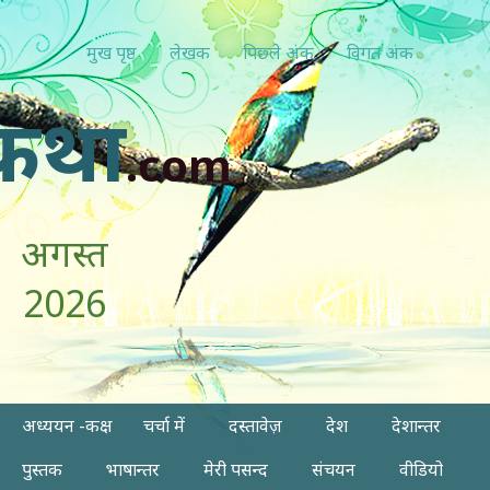
मुख पृष्ठ
लेखक
पिछ्ले अंक
विगत अंक
कथा
.com
अगस्त
2026
अध्ययन -कक्ष
चर्चा में
दस्तावेज़
देश
देशान्तर
पुस्तक
भाषान्तर
मेरी पसन्द
संचयन
वीडियो