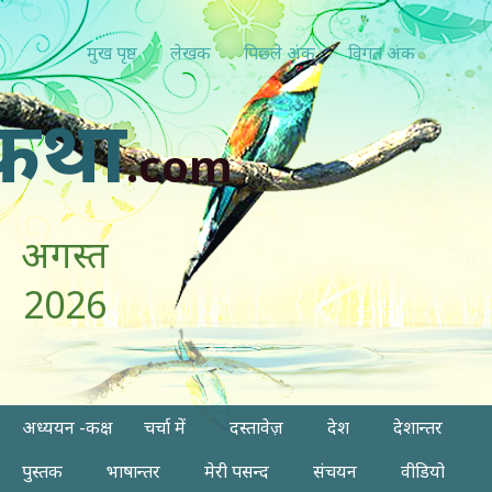
मुख पृष्ठ
लेखक
पिछ्ले अंक
विगत अंक
कथा
.com
अगस्त
2026
अध्ययन -कक्ष
चर्चा में
दस्तावेज़
देश
देशान्तर
पुस्तक
भाषान्तर
मेरी पसन्द
संचयन
वीडियो