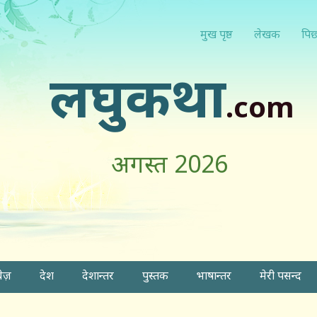
मुख पृष्ठ
लेखक
पिछ
लघुकथा
.com
अगस्त 2026
वेज़
देश
देशान्तर
पुस्तक
भाषान्तर
मेरी पसन्द