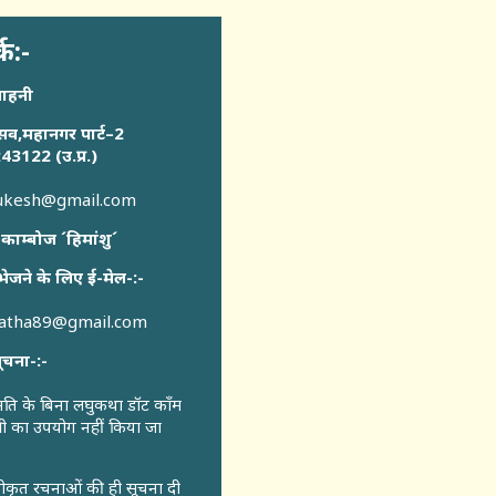
्क:-
साहनी
सव,महानगर पार्ट–2
43122 (उ.प्र.)
sukesh@gmail.com
 काम्बोज ´हिमांशु´
भेजने के लिए ई-मेल-:-
katha89@gmail.com
ूचना-:-
ुमति के बिना लघुकथा डॉट कॉंम
री का उपयोग नहीं किया जा
वीकृत रचनाओं की ही सूचना दी