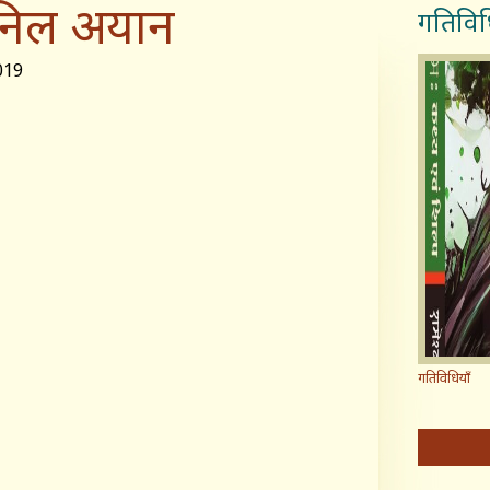
िल अयान
गतिविध
019
गतिविधियाँ