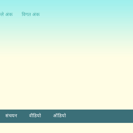
्ले अंक
विगत अंक
संचयन
वीडियो
ऑडियो