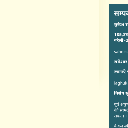
सम्पर
सुकेश 
185,उत्
बरेली–2
sahni
रामेश्वर
रचनाएँ 
laghu
विशेष स
पूर्व अन
की सामग्
सकता ।
केवल स्