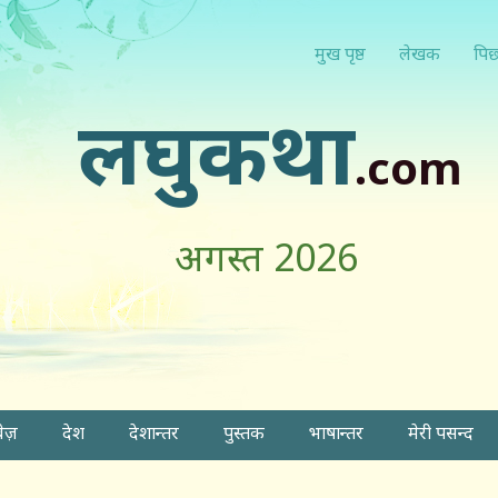
मुख पृष्ठ
लेखक
पिछ
लघुकथा
.com
अगस्त 2026
वेज़
देश
देशान्तर
पुस्तक
भाषान्तर
मेरी पसन्द