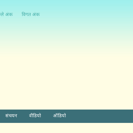
्ले अंक
विगत अंक
संचयन
वीडियो
ऑडियो