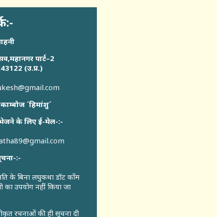
्क:-
साहनी
सव,महानगर पार्ट–2
43122 (उ.प्र.)
sukesh@gmail.com
 काम्बोज ´हिमांशु´
भेजने के लिए ई-मेल-:-
katha89@gmail.com
ूचना-:-
ुमति के बिना लघुकथा डॉट कॉंम
री का उपयोग नहीं किया जा
वीकृत रचनाओं की ही सूचना दी