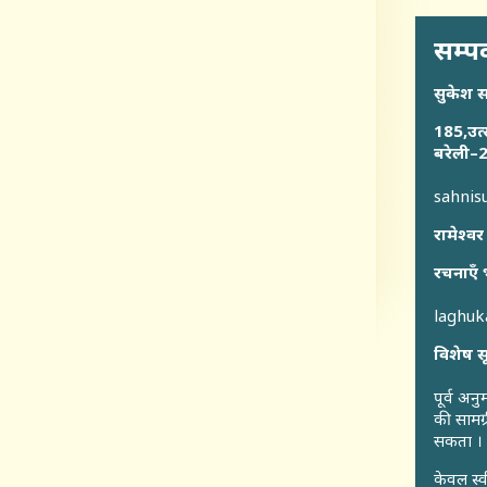
सम्पर
सुकेश 
185,उत्
बरेली–2
sahni
रामेश्वर
रचनाएँ 
laghu
विशेष स
पूर्व अन
की सामग्
सकता ।
केवल स्