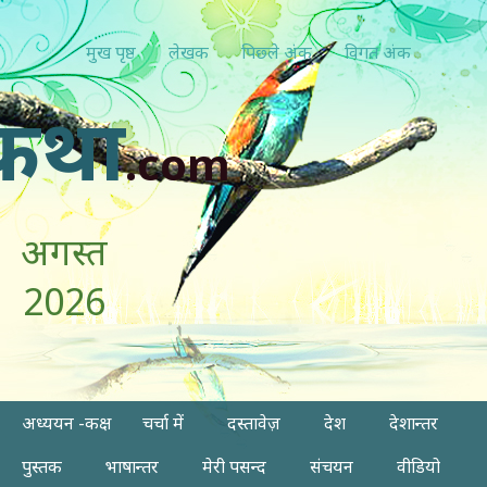
मुख पृष्ठ
लेखक
पिछ्ले अंक
विगत अंक
कथा
.com
अगस्त
2026
अध्ययन -कक्ष
चर्चा में
दस्तावेज़
देश
देशान्तर
पुस्तक
भाषान्तर
मेरी पसन्द
संचयन
वीडियो