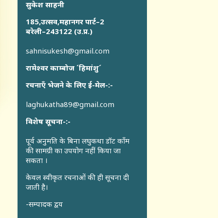
सुकेश साहनी
185,उत्सव,महानगर पार्ट–2
बरेली–243122 (उ.प्र.)
sahnisukesh@gmail.com
रामेश्वर काम्बोज ´हिमांशु´
रचनाएँ भेजने के लिए ई-मेल-:-
laghukatha89@gmail.com
विशेष सूचना-:-
पूर्व अनुमति के बिना लघुकथा डॉट कॉंम
की सामग्री का उपयोग नहीं किया जा
सकता ।
केवल स्वीकृत रचनाओं की ही सूचना दी
जाती है।
-सम्पादक द्वय