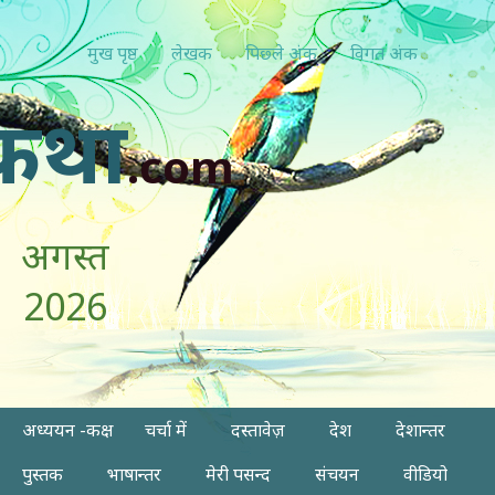
मुख पृष्ठ
लेखक
पिछ्ले अंक
विगत अंक
कथा
.com
अगस्त
2026
अध्ययन -कक्ष
चर्चा में
दस्तावेज़
देश
देशान्तर
पुस्तक
भाषान्तर
मेरी पसन्द
संचयन
वीडियो