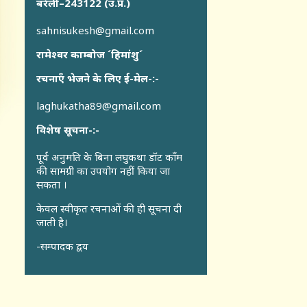
बरेली–243122 (उ.प्र.)
sahnisukesh@gmail.com
रामेश्वर काम्बोज ´हिमांशु´
रचनाएँ भेजने के लिए ई-मेल-:-
laghukatha89@gmail.com
विशेष सूचना-:-
पूर्व अनुमति के बिना लघुकथा डॉट कॉंम
की सामग्री का उपयोग नहीं किया जा
सकता ।
केवल स्वीकृत रचनाओं की ही सूचना दी
जाती है।
-सम्पादक द्वय