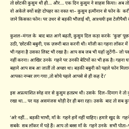
तो छोटकी कुसुम थी ही…. और…. एक दिन कुसुम ने साहस किया। अब तो प
वो अकेले क्यों सहे! दोपहर का वक्त था– कुसुम इत्मीनान से फोन के क
जाने किसका फोन। पर उधर से बड़की भौजाई थी, आश्चर्य! इस टेलीपैथी
कुशल–मंगल के बाद बात आगे बढ़ती, कुसुम दिल कड़ा करके ‘कुछ’ पू
उठी, ‘छोटकी बबुनी, एक ज़रूरी बात करनी थी। माँजी का गहना लॉकर म
भी गहना है उसका लिस्ट भी रखा है। आप सब जब भी यहाँ जुटेंगी– जो पस
नहीं करना। आखिर उनके गहने पर उनकी बेटियों का भी हक है। गहना घर मे
बहाने आप सब आ जातीं तो अच्छा था। बड़की बबुनी को पहले फोन मिलाया
आपका नम्बर लग गया ,तो सोचे पहले आपसे से ही कह दें।’
इस अप्रत्याशित स्नेह वार से कुसुम हतप्रभ थी। उसके दिल–दिमाग ने तो
रखा था…. पर यह असमंजस थोड़ी देर ही बना रहा। उसके बाद तो सब क
‘अरे नहीं…. बड़की भाभी, माँ के गहने हमें नहीं चाहिए। हमारे खुद के गहन
सबके सब लॉकर में पड़े हैं। आप तो बस्स माँ के गहने उनके सभी पोता–पो