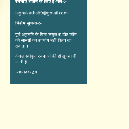
रचनाएँ भेजने के लिए ई-मेल-:-
laghukatha89@gmail.com
विशेष सूचना-:-
पूर्व अनुमति के बिना लघुकथा डॉट कॉंम
की सामग्री का उपयोग नहीं किया जा
सकता ।
केवल स्वीकृत रचनाओं की ही सूचना दी
जाती है।
-सम्पादक द्वय