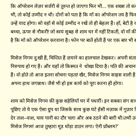
कि ऑपरेशन लेज़र सर्जरी से तुरन्त हो जाएगा फिर भी…. एक शख्स तो करी
भी, तो कोई उम्मीद न थी। दोनों को पता है कि माँ का ऑपरेशन तय है 
उन्हें याद होगा। सो वहाँ से कोई उम्मीद न रखें तो ही बेहतर हैं। हाँ, बेट
बच्चा, ऊपर से नौकरी! जो स्वयं सुबह से शाम घर में नहीं टिकती, वो माँ
है कि माँ को ऑपरेशन करवाना है। फोन पर बातें होती हैं पर एक बार भ
मिसेज निगम दु:खी हैं, चिन्तित हैं ज़माने का हालचाल देखकर। अपनी संतान
निरुपाय हो गए हैं। और यहाँ तो किस्मत ने धोखा दिया है। पति की अचान
हैं। वो होते तो आज इतना सोचना पड़ता! खैर, मिसेज निगम साहस वाली हैं
अपना हाथ जगन्नाथ। जैसे भी हो इस कार्य को पूरा करना ही होगा।
शाम को मिसेज निगम की कुछ सहेलियाँ घर में पधारीं। इन सबका संग सा
पूछिए तो ये एक ऐसा ग्रुप था जिसके साथ कुछ घंटे हँसी मज़ाक में गुज़ार 
देर ताश–वाश, चाय पानी का दौर चला और अब उठने की बारी थी।तभी उनमे
मिसेज निगम! आज तुम्हारा मूड थोड़ा डाउन लगा। ऐनी प्रॉब्लम?’