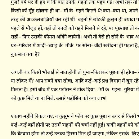
गुज़रे वर्ष भर ही हुए थे कि बात उनके गहनों तक पहुँच गई। अभी तक 
किसी को मुँह खोलना ही था– माँ के गहने कितने थे! क्या–क्या था, अ
तरह की अटकलबाजि़याँ चल रही थीं। बहनों में छोटकी कुसुम ही ज़्यादा 
पहले से मौजूद हों, वहाँ तो ननदों को गहने मिलने से रहे, पर पूछताछ तो 
सही– फिर उसकी कीमत आँकी जायेगी। अभी तो वैसे ही सोने के भाव आसम
घर–परिवार में शादी–ब्याह के मौके पर सोना–चाँदी खरीदना ही पड़ता है
नुकसान क्या है?
अगली बार किसी भौजाई से बात होगी तो घुमा–फिराकर पूछना ही होगा– माँ क
या लॉकर में? आप सबने क्या सोचा, आदि कई–कई प्रश्न दिमाग में घूम रह
मिलता है। इसी बीच में एक पड़ोसन ने टोक दिया– ‘माँ के गहना–गुरिया मे
को कुछ मिले या ना मिले, उससे पड़ोसिन को क्या लाभ!
एकाध महीने निकल गए, न कुसुम ने फोन पर कुछ पूछा न उधर से किसी 
कई–कई बातें होतीं पर उसमें ‘गहनों’ की चर्चा नहीं हुई। बाकी बहनों को
कि बँटवारा होगा तो उन्हें उनका हिस्सा मिल ही जाएगा ;लेकिन इसके लिए ब