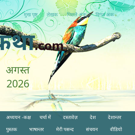
मुख पृष्ठ
लेखक
पिछ्ले अंक
विगत अंक
कथा
.com
अगस्त
2026
अध्ययन -कक्ष
चर्चा में
दस्तावेज़
देश
देशान्तर
पुस्तक
भाषान्तर
मेरी पसन्द
संचयन
वीडियो