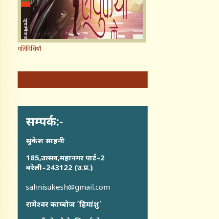
गतिविधियाँ
सम्पर्क:-
सुकेश साहनी
185,उत्सव,महानगर पार्ट–2
बरेली–243122 (उ.प्र.)
sahnisukesh@gmail.com
रामेश्वर काम्बोज ´हिमांशु´