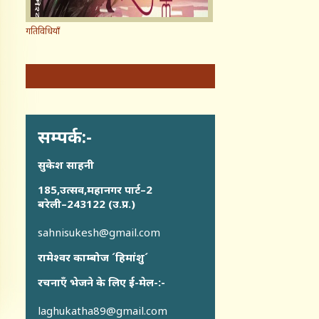
गतिविधियाँ
सम्पर्क:-
सुकेश साहनी
185,उत्सव,महानगर पार्ट–2
बरेली–243122 (उ.प्र.)
sahnisukesh@gmail.com
रामेश्वर काम्बोज ´हिमांशु´
रचनाएँ भेजने के लिए ई-मेल-:-
laghukatha89@gmail.com