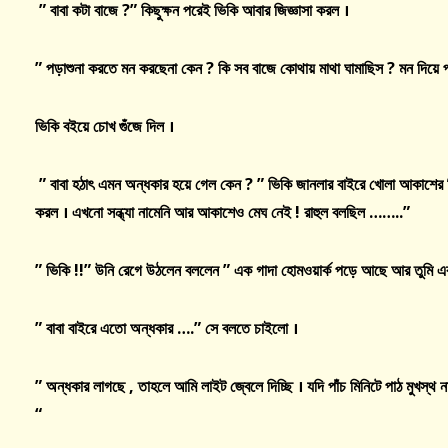
”
বাবা
কটা
বাজে
?”
কিছুক্ষন
পরেই
ভিকি
আবার
জিজ্ঞাসা
করল
।
”
পড়াশুনা
করতে
মন
করছেনা
কেন
?
কি
সব
বাজে
কোথায়
মাথা
ঘামাছিস
?
মন
দিয়ে
ভিকি
বইয়ে
চোখ
গুঁজে
দিল
।
”
বাবা
হঠাৎ
এমন
অন্ধকার
হয়ে
গেল
কেন
? ”
ভিকি
জানলার
বাইরে
খোলা
আকাশের
করল
।
এখনো
সন্ধ্যা
নামেনি
আর
আকাশেও
মেঘ
নেই
!
রাহুল
বলছিল
……..”
”
ভিকি
!!”
উনি
রেগে
উঠলেন
বললেন
”
এক
গাদা
হোমওয়ার্ক
পড়ে
আছে
আর
তুমি
এ
”
বাবা
বাইরে
এতো
অন্ধকার
….”
সে
বলতে
চাইলো
।
”
অন্ধকার
লাগছে
,
তাহলে
আমি
লাইট
জ্বেলে
দিচ্ছি
।
যদি
পাঁচ
মিনিটে
পাঠ
মুখস্থ
ন
“