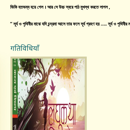
ভিকি
হতভম্ব
হয়ে
গেল
।
আর
সে
উচ্চ
স্বরে
পাঠ
মুখস্থ
করতে
লাগল
,
”
সূর্য
ও
পৃথিবীর
মাঝে
যদি
চন্দ্রমা
আসে
তার
ফলে
সূর্য
গ্রহণ
হয়
…..
সূর্য
ও
পৃথিবীর
ম
गतिविधियाँ