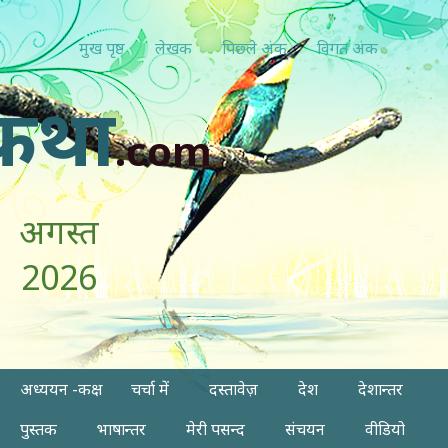
मुख पृष्ठ
लेखक
पिछ्ले अंक
विगत अंक
कथा
.com
अगस्त
2026
अध्ययन -कक्ष
चर्चा में
दस्तावेज़
देश
देशान्तर
पुस्तक
भाषान्तर
मेरी पसन्द
संचयन
वीडियो