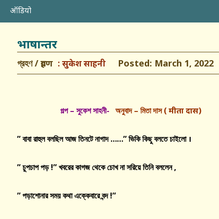
ऑडियो
भाषान्तर
গ্রহণ / ग्रहण
Posted: March 1, 2022
सुकेश साहनी
গল্প
–
সুকেশ
সাহনী-
অনুবাদ
–
মিতা
দাস
( मीता दास)
”
বাবা
রাহুল
বলছিল
আজ
তিনটে
নাগাদ
……”
ভিকি
কিছু
বলতে
চাইলো
।
”
চুপচাপ
পড়
!”
খবরের
কাগজ
থেকে
চোখ
না
সরিয়ে
তিনি
বললেন
,
”
পড়াশোনার
সময়
কথা
এক্কেবারে
বন্দ
!”