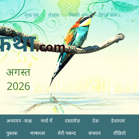
मुख पृष्ठ
लेखक
पिछ्ले अंक
विगत अंक
कथा
.com
अगस्त
2026
अध्ययन -कक्ष
चर्चा में
दस्तावेज़
देश
देशान्तर
पुस्तक
भाषान्तर
मेरी पसन्द
संचयन
वीडियो