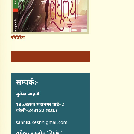
गतिविधियाँ
सम्पर्क:-
सुकेश साहनी
185,उत्सव,महानगर पार्ट–2
बरेली–243122 (उ.प्र.)
sahnisukesh@gmail.com
रामेश्वर काम्बोज ´हिमांशु´