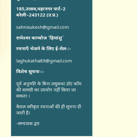
185,उत्सव,महानगर पार्ट–2
बरेली–243122 (उ.प्र.)
sahnisukesh@gmail.com
रामेश्वर काम्बोज ´हिमांशु´
रचनाएँ भेजने के लिए ई-मेल-:-
laghukatha89@gmail.com
विशेष सूचना-:-
पूर्व अनुमति के बिना लघुकथा डॉट कॉंम
की सामग्री का उपयोग नहीं किया जा
सकता ।
केवल स्वीकृत रचनाओं की ही सूचना दी
जाती है।
-सम्पादक द्वय