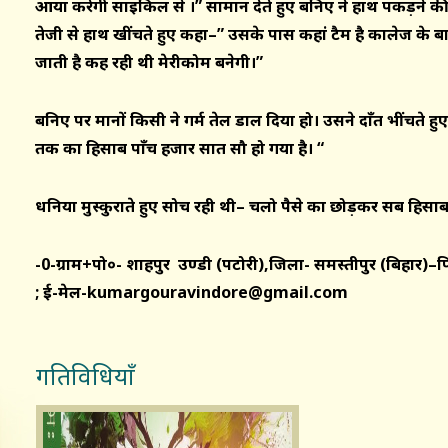
आया करेगी साइकिल से ।” सामान देते हुए बनिए ने हाथ पकड़
तेजी से हाथ खींचते हुए कहा
–
” उसके पास कहां टैम है कालेज के ब
जाती है कह रही थी मेरीकोम बनेगी।”
बनिए पर मानों किसी ने गर्म तेल डाल दिया हो
।
उसने
दाँ
त भींचते हु
तक का हिसाब
पाँ
च हजार सात सौ हो गया है। “
धनिया मुस्कुराते हुए सोच रही थी
–
चलो पैसे का छोड़कर सब हिसाब
-0-
ग्राम+पो०- शाहपुर उण्डी (पटोरी),
जिला- समस्तीपुर (बिहार)
–
प
; ई-मेल-
kumargouravindore@gmail.com
गतिविधियाँ