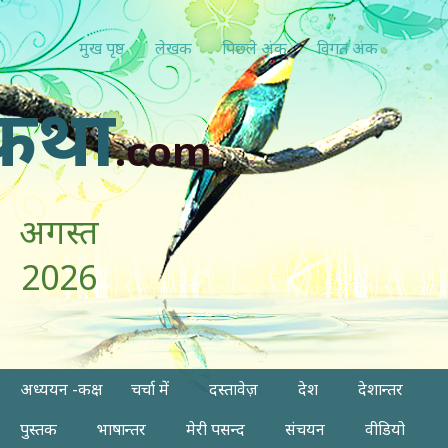
मुख पृष्ठ
लेखक
पिछ्ले अंक
विगत अंक
कथा
.com
अगस्त
2026
अध्ययन -कक्ष
चर्चा में
दस्तावेज़
देश
देशान्तर
पुस्तक
भाषान्तर
मेरी पसन्द
संचयन
वीडियो