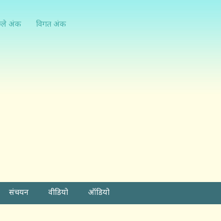
्ले अंक
विगत अंक
संचयन
वीडियो
ऑडियो