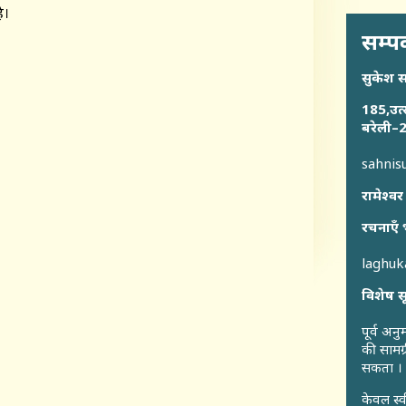
ै।
सम्पर
सुकेश 
185,उत्
बरेली–2
sahni
रामेश्वर
रचनाएँ 
laghu
विशेष स
पूर्व अन
की सामग्
सकता ।
केवल स्