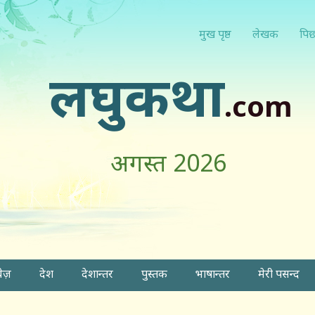
मुख पृष्ठ
लेखक
पिछ
लघुकथा
.com
अगस्त 2026
वेज़
देश
देशान्तर
पुस्तक
भाषान्तर
मेरी पसन्द