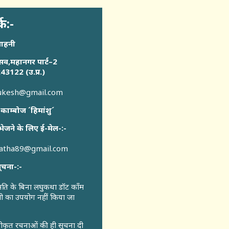
्क:-
साहनी
सव,महानगर पार्ट–2
43122 (उ.प्र.)
sukesh@gmail.com
 काम्बोज ´हिमांशु´
भेजने के लिए ई-मेल-:-
katha89@gmail.com
ूचना-:-
ुमति के बिना लघुकथा डॉट कॉंम
री का उपयोग नहीं किया जा
वीकृत रचनाओं की ही सूचना दी