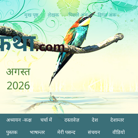
मुख पृष्ठ
लेखक
पिछ्ले अंक
विगत अंक
कथा
.com
अगस्त
2026
अध्ययन -कक्ष
चर्चा में
दस्तावेज़
देश
देशान्तर
पुस्तक
भाषान्तर
मेरी पसन्द
संचयन
वीडियो