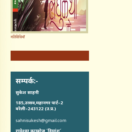
गतिविधियाँ
सम्पर्क:-
सुकेश साहनी
185,उत्सव,महानगर पार्ट–2
बरेली–243122 (उ.प्र.)
sahnisukesh@gmail.com
रामेश्वर काम्बोज ´हिमांशु´