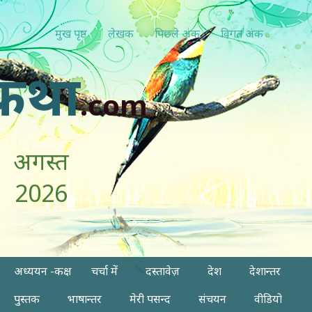
मुख पृष्ठ
लेखक
पिछ्ले अंक
विगत अंक
कथा
.com
अगस्त
2026
अध्ययन -कक्ष
चर्चा में
दस्तावेज़
देश
देशान्तर
पुस्तक
भाषान्तर
मेरी पसन्द
संचयन
वीडियो