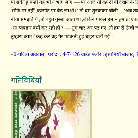
पा सकी हूँ कहीं यह भी न भाग जाए —-पर आज तो वह टी वी देखने के ल
‘सोफे पर नहीं ,कारपेट पर बैठ जाओ। ‘ तो बस तुनककर बोली —‘अब तक
नीचा समझते थे ,तो बहुत गुस्सा आता था ,लेकिन पारुल हम – तुम तो एक ह
-सा व्यवहार क्यों कर रही हो ? —-तुम चार अक्षर पढ़ गए ,तो हम से ऊँची 
तुम्हारा काम।’ कह कर वह पैर पटकती हुई बाहर चली गई ।
–
0-पवित्रा अग्रवाल, घरोंदा , 4-7-126 ग्राउंड फ्लोर , इसामियाँ बा
गतिविधियाँ