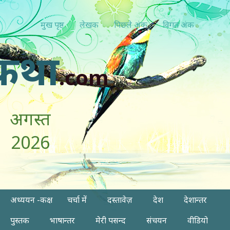
मुख पृष्ठ
लेखक
पिछ्ले अंक
विगत अंक
कथा
.com
अगस्त
2026
अध्ययन -कक्ष
चर्चा में
दस्तावेज़
देश
देशान्तर
पुस्तक
भाषान्तर
मेरी पसन्द
संचयन
वीडियो