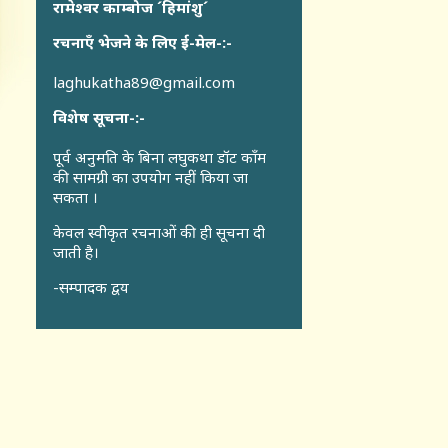
रामेश्वर काम्बोज ´हिमांशु´
रचनाएँ भेजने के लिए ई-मेल-:-
laghukatha89@gmail.com
विशेष सूचना-:-
पूर्व अनुमति के बिना लघुकथा डॉट कॉंम
की सामग्री का उपयोग नहीं किया जा
सकता ।
केवल स्वीकृत रचनाओं की ही सूचना दी
जाती है।
-सम्पादक द्वय