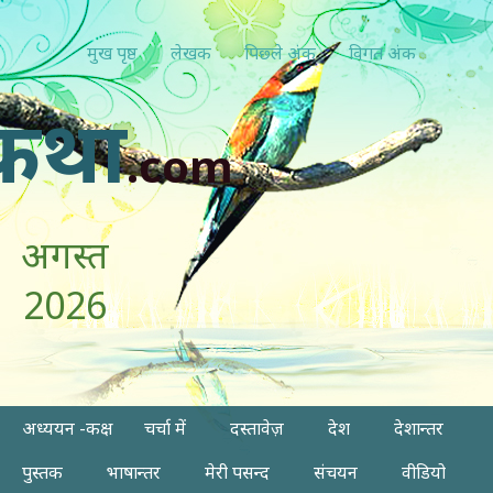
मुख पृष्ठ
लेखक
पिछ्ले अंक
विगत अंक
कथा
.com
अगस्त
2026
अध्ययन -कक्ष
चर्चा में
दस्तावेज़
देश
देशान्तर
पुस्तक
भाषान्तर
मेरी पसन्द
संचयन
वीडियो