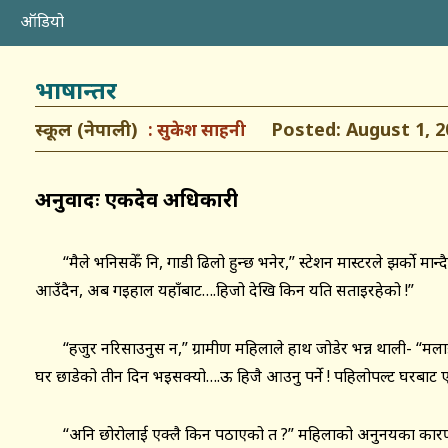
ऑडियो
भाषान्तर
स्कूल (नेपाली)
Posted: August 1, 2
सुकेश साहनी
अनुवादः एकदेव अधिकारी
“मैले भनिसकेँ नि, गाडी ढिलो हुन्छ भनेर,” स्टेशन मास्टरले झर्को मान्द
आउँदैन, अब गइहाल यहाँबाट….हिजो देखि किन यति सताइरहेको !”
“हजुर नरिसाउनुस न,” ग्रामीण महिलाले हाथ जोडेर भन्न थाली- “मला
घर छाडेको तीन दिन भइसक्यो….ऊ हिजै आउनु पर्ने ! पहिलोपल्ट घरबाट एक
“अनि छोरोलाई एक्लै किन पठाएको त ?” महिलाको अनुनयका कारण नरम ह