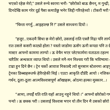
भएको रहेछ मेरो,” उसले रुन्चे स्वरमा भनी- “छोरोको बाऊ छैनन्, म गुन्द्री,
दिनदेखि काम गरेर दुई पैसा कमाउँछु भनेर जिद्दी गरिरहेथ्यो । टोकरी भर
“चिन्ता नगर्नु…आइहाल्छ नि !” उसले सान्त्वना दियो ।
“हजुर…एकदमै सिधा छ मेरो छोरो, उसलाई राति एक्लै निद्रा पनि लाग्दैन
रात उसले कसरी काट्यो होला ? यस्तो जाडोमा ऊसँग ऊनी कपडा पनि त छैन…
मास्टर आफ्नो काममा लाग्यो । ऊ वेचैन भएर प्लेटफार्ममा यताउता टहल्न थ
चारैतिर अन्धकार व्याप्त थियो । उसले मनै-मन निश्चय गरी कि भविष्यम
टाढा हुन दिने छैन । ट्रेन चर्को आवाज निकाल्दै त्यो सुनसान स्टेशनमा आइप
ट्रेनका डिब्बाहरूतर्फ हेरिरहेकी थिई । एउटा आकृति दौडँदै आयो । नज
गर्धन, ठूला-ठूला आत्मविश्वासपूर्ण आँखाहरू, ओठमा हल्का मुस्कान…।
“आमा, तपाईँ यति राति यहाँ आउनु नहुने थियो ।” आफ्नो छोरोको गम
पऱ्यो । ऊ छक्क परी । उसलाई विश्वास भएन यो तीन दिन मै उसको छोरो