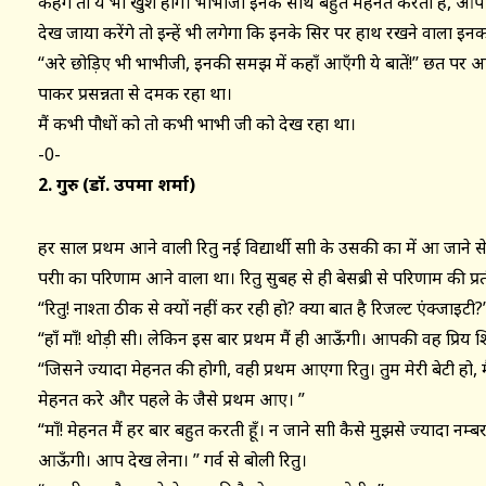
कहेंगे तो ये भी खुश होंगे। भाभीजी इनके साथ बहुत मेहनत करती हैं, आप
देख जाया करेंगे तो इन्हें भी लगेगा कि इनके सिर पर हाथ रखने वाला इनक
‘‘अरे छोड़िए भी भाभीजी, इनकी समझ में कहाँ आएँगी ये बातें!’’ छत पर
पाकर प्रसन्नता से दमक रहा था।
मैं कभी पौधों को तो कभी भाभी जी को देख रहा था।
-0-
2. गुरु (डॉ. उपमा शर्मा)
हर साल प्रथम आने वाली रितु नई विद्यार्थी साक्षी के उसकी कक्षा में आ जा
परीक्षा का परिणाम आने वाला था। रितु सुबह से ही बेसब्री से परिणाम की प्रती
“रितु! नाश्ता ठीक से क्यों नहीं कर रही हो? क्या बात है रिजल्ट एंक्जाइटी?”
“हाँ माँ! थोड़ी सी। लेकिन इस बार प्रथम मैं ही आऊँगी। आपकी वह प्रिय शिष
“जिसने ज्यादा मेहनत की होगी, वही प्रथम आएगा रितु। तुम मेरी बेटी हो, मैं 
मेहनत करे और पहले के जैसे प्रथम आए। ”
“माँ! मेहनत मैं हर बार बहुत करती हूँ। न जाने साक्षी कैसे मुझसे ज्यादा नम्
आऊँगी। आप देख लेना। ” गर्व से बोली रितु।