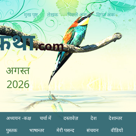
मुख पृष्ठ
लेखक
पिछ्ले अंक
विगत अंक
कथा
.com
अगस्त
2026
अध्ययन -कक्ष
चर्चा में
दस्तावेज़
देश
देशान्तर
पुस्तक
भाषान्तर
मेरी पसन्द
संचयन
वीडियो