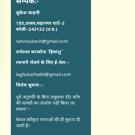
सम्पर्क:-
सुकेश साहनी
185,उत्सव,महानगर पार्ट–2
बरेली–243122 (उ.प्र.)
sahnisukesh@gmail.com
रामेश्वर काम्बोज ´हिमांशु´
रचनाएँ भेजने के लिए ई-मेल-:-
laghukatha89@gmail.com
विशेष सूचना-:-
पूर्व अनुमति के बिना लघुकथा डॉट कॉंम
की सामग्री का उपयोग नहीं किया जा
सकता ।
केवल स्वीकृत रचनाओं की ही सूचना दी
जाती है।