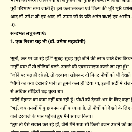
भी स्वागत करना आवश्यक है। लघुकथा जो कुछ ही शब्दों में लिखी जाती है
पूरी परिभाषा समा जाती है। इस कलात्मकता एवं शिल्प की भूरि भूरि प्रशंसा क
आद.डॉ. उमेश जी एवं आद. डॉ. उपमा जी के प्रति अनंत बधाई एवं असीम शु
-0-
सन्दर्भित लघुकथाएंः
1. एक रिश्ता यह भी (डॉ. उमेश महादोषी)
‘सुनो, छत पर जा रहे हो?’’ सुबह-सुबह मुझे जीने की तरफ जाते देख किचन
‘‘नहीं यार! मैं तो सीढ़ियाँ चढ़ने-उतरने की एक्सरसाइज करने जा रहा हूँ।’’
‘‘जीने पर चढ़ ही रहे हो, तो दरवाजा खोलकर दो मिनट पौधों को भी देखते
‘‘पौधों का क्या देखना? पानी तो तुमने कल ही दिया था, इतनी सर्दी में रोज
से अधिक सीढ़ियाँ चढ़ चुका था।
‘‘कोई मेहनत का काम नहीं बता रही हूँ। पौधों को देखने-भर के लिए कहा है म
‘‘भई, जब गमलों में कुछ काम नहीं करवाना है, तो पौधों को देखने के लिए
वाले दरवाजे के पास पहुँचते हुए मैंने सवाल किया।
‘‘तुम तो ऐसे सवाल कर रहे हो, जैसे मैंने सवा सौ किलो वजन उठाने को कह 