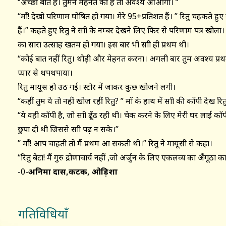
“अच्छी बात है। तुमने मेहनत की है तो अवश्य आओगी। ”
“माँ! देखो परिणाम घोषित हो गया। मेरे 95+प्रतिशत हैं। ” रितु चहकते हुए ब
हैं।” कहते हुए रितु ने साक्षी के नम्बर देखने लिए फिर से परिणाम पत्र खोला। स
का सारा उत्साह खतम हो गया। इस बार भी साक्षी ही प्रथम थी।
“कोई बात नहीं रितु। थोड़ी और मेहनत करना। अगली बार तुम अवश्य प्रथ
प्यार से थपथपाया।
रितु मायूस हो उठ गई। स्टोर में जाकर कुछ खोजने लगी।
“कहीं तुम ये तो नहीं खोज रहीं रितु? ” माँ के हाथ में साक्षी की कॉपी देख रि
“ये वही कॉपी है, जो साक्षी ढूँढ रही थी। चेक करने के लिए मेरी घर लाई
छुपा दी थी जिससे साक्षी पढ़ न सके।”
” माँ! आप चाहती तो मैं प्रथम आ सकती थी।” रितु ने मायूसी से कहा।
“रितु बेटा! मैं गुरु द्रोणाचार्य नहीं ,जो अर्जुन के लिए एकलव्य का अँगूठा का
-0-
अनिमा दास,कटक, ओड़िशा
गतिविधियाँ