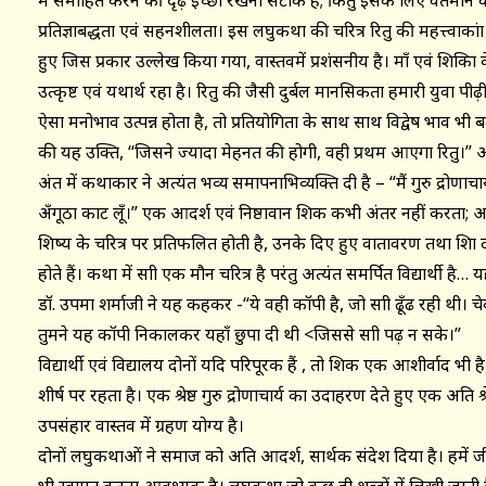
में समाहित करने की दृढ़ इच्छा रखना सटीक है; किंतु इसके लिए वर्तमान
प्रतिज्ञाबद्धता एवं सहनशीलता। इस लघुकथा की चरित्र रितु की महत्त्वाकांक्
हुए जिस प्रकार उल्लेख किया गया, वास्तवमें प्रशंसनीय है। माँ एवं शिक्षिका
उत्कृष्ट एवं यथार्थ रहा है। रितु की जैसी दुर्बल मानसिकता हमारी युवा पीढ़
ऐसा मनोभाव उत्पन्न होता है, तो प्रतियोगिता के साथ साथ विद्वेष भाव भी बढ़
की यह उक्ति, “जिसने ज्यादा मेहनत की होगी, वही प्रथम आएगा रितु।” आद
अंत में कथाकार ने अत्यंत भव्य समापनाभिव्यक्ति दी है – “मैं गुरु द्रोणाच
अँगूठा काट लूँ।” एक आदर्श एवं निष्ठावान शिक्षक कभी अंतर नहीं करता; अपित
शिष्य के चरित्र पर प्रतिफलित होती है, उनके दिए हुए वातावरण तथा शिक्षा दो
होते हैं। कथा में साक्षी एक मौन चरित्र है परंतु अत्यंत समर्पित विद्यार्थी है
डॉ. उपमा शर्माजी ने यह कहकर -“ये वही कॉपी है, जो साक्षी ढूँढ रही थी।
तुमने यह कॉपी निकालकर यहाँ छुपा दी थी <जिससे साक्षी पढ़ न सके।”
विद्यार्थी एवं विद्यालय दोनों यदि परिपूरक हैं , तो शिक्षक एक आशीर्वाद भी है
शीर्ष पर रहता है। एक श्रेष्ठ गुरु द्रोणाचार्य का उदाहरण देते हुए एक अति 
उपसंहार वास्तव में ग्रहण योग्य है।
दोनों लघुकथाओं ने समाज को अति आदर्श, सार्थक संदेश दिया है। हमें जी