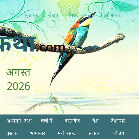
मुख पृष्ठ
लेखक
पिछ्ले अंक
विगत अंक
कथा
.com
अगस्त
2026
अध्ययन -कक्ष
चर्चा में
दस्तावेज़
देश
देशान्तर
पुस्तक
भाषान्तर
मेरी पसन्द
संचयन
वीडियो