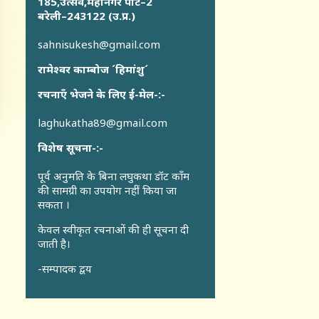
185,उत्सव,महानगर पार्ट–2
बरेली–243122 (उ.प्र.)
sahnisukesh@gmail.com
रामेश्वर काम्बोज ´हिमांशु´
रचनाएँ भेजने के लिए ई-मेल-:-
laghukatha89@gmail.com
विशेष सूचना-:-
पूर्व अनुमति के बिना लघुकथा डॉट कॉंम
की सामग्री का उपयोग नहीं किया जा
सकता ।
केवल स्वीकृत रचनाओं की ही सूचना दी
जाती है।
-सम्पादक द्वय