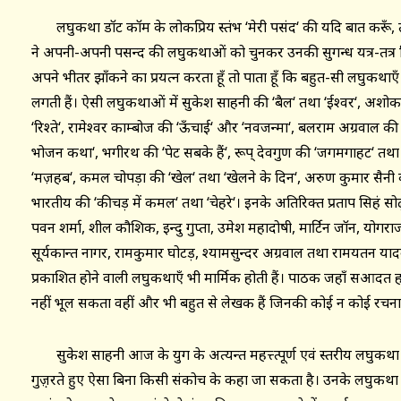
लघुकथा डॉट कॉम के लोकप्रिय स्तंभ ‘मेरी पसंद‘ की यदि बात करूँ, त
ने अपनी-अपनी पसन्द की लघुकथाओं को चुनकर उनकी सुगन्ध यत्र-तत्र बिख
अपने भीतर झाँकने का प्रयत्न करता हूँ तो पाता हूँ कि बहुत-सी लघुकथाए
लगती हैं। ऐसी लघुकथाओं में सुकेश साहनी की ‘बैल‘ तथा ‘ईश्वर‘, अशोक भ
‘रिश्ते‘, रामेश्वर काम्बोज की ‘ऊँचाई‘ और ‘नवजन्मा‘, बलराम अग्रवाल की 
भोजन कथा‘, भगीरथ की ‘पेट सबके हैं‘, रूप् देवगुण की ‘जगमगाहट‘ तथा 
‘मज़हब‘, कमल चोपड़ा की ‘खेल‘ तथा ‘खेलने के दिन‘, अरुण कुमार सैनी की
भारतीय की ‘कीचड़ में कमल‘ तथा ‘चेहरे‘। इनके अतिरिक्त प्रताप सिहं सो
पवन शर्मा, शील कौशिक, इन्दु गुप्ता, उमेश महादोषी, मार्टिन जॉन, योगराज प्
सूर्यकान्त नागर, रामकुमार घोटड़, श्यामसुन्दर अग्रवाल तथा रामयतन याद
प्रकाशित होने वाली लघुकथाएँ भी मार्मिक होती हैं। पाठक जहाँ सआदत
नहीं भूल सकता वहीं और भी बहुत से लेखक हैं जिनकी कोई न कोई रचना ह
सुकेश साहनी आज के युग के अत्यन्त महत्त्त्पूर्ण एवं स्तरीय लघुकथ
गुज़़रते हुए ऐसा बिना किसी संकोच के कहा जा सकता है। उनके लघुकथ