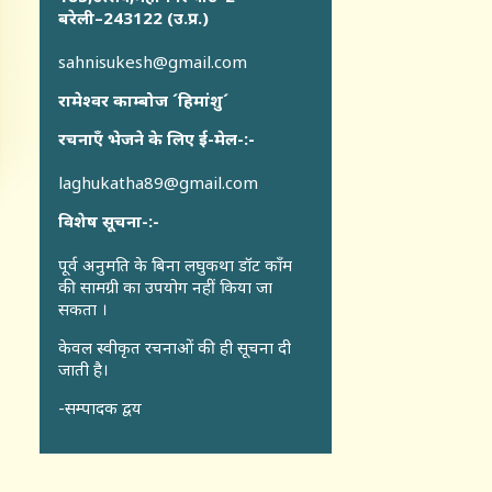
बरेली–243122 (उ.प्र.)
sahnisukesh@gmail.com
रामेश्वर काम्बोज ´हिमांशु´
रचनाएँ भेजने के लिए ई-मेल-:-
laghukatha89@gmail.com
विशेष सूचना-:-
पूर्व अनुमति के बिना लघुकथा डॉट कॉंम
की सामग्री का उपयोग नहीं किया जा
सकता ।
केवल स्वीकृत रचनाओं की ही सूचना दी
जाती है।
-सम्पादक द्वय