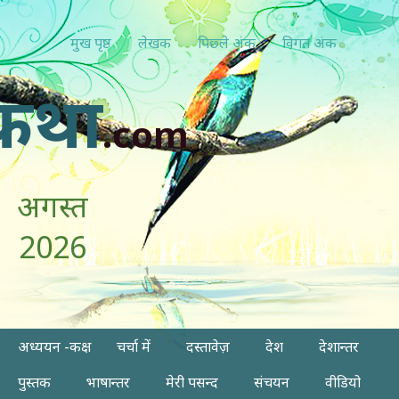
मुख पृष्ठ
लेखक
पिछ्ले अंक
विगत अंक
कथा
.com
अगस्त
2026
अध्ययन -कक्ष
चर्चा में
दस्तावेज़
देश
देशान्तर
पुस्तक
भाषान्तर
मेरी पसन्द
संचयन
वीडियो