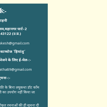
्क:-
साहनी
सव,महानगर पार्ट–2
43122 (उ.प्र.)
sukesh@gmail.com
 काम्बोज ´हिमांशु´
भेजने के लिए ई-मेल-:-
katha89@gmail.com
ूचना-:-
ुमति के बिना लघुकथा डॉट कॉंम
री का उपयोग नहीं किया जा
वीकृत रचनाओं की ही सूचना दी