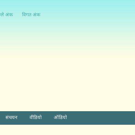
्ले अंक
विगत अंक
संचयन
वीडियो
ऑडियो