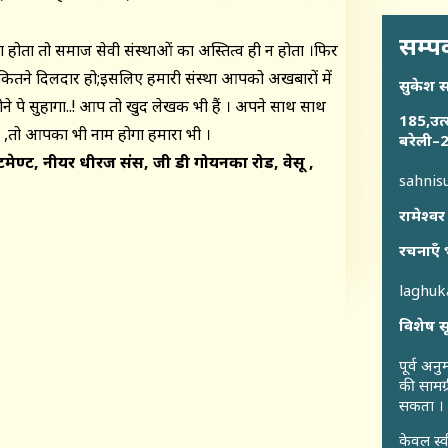
सम्पर
ऐसा होता तो समाज सेवी संस्थाओं का अस्तित्व ही न होता ।फिर
 कितने दिलदार हो;इसलिए हमारी संस्था आपको अखबारों में
सुकेश 
ोने पे सुहागा..! आप तो खुद लेखक भी हैं । अपने साथ साथ
185,उत्
ंगी ,तो आपका भी नाम होगा हमारा भी ।
बरेली–2
टमेण्ट, नीयर धीरज संस, जी डी गोयनका रोड, वेसू ,
sahni
रामेश्वर
रचनाएँ 
laghu
विशेष स
पूर्व अन
की सामग्
सकता ।
केवल स्