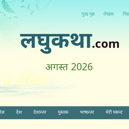
मुख पृष्ठ
लेखक
पिछ
लघुकथा
.com
अगस्त 2026
वेज़
देश
देशान्तर
पुस्तक
भाषान्तर
मेरी पसन्द