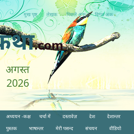
मुख पृष्ठ
लेखक
पिछ्ले अंक
विगत अंक
कथा
.com
अगस्त
2026
अध्ययन -कक्ष
चर्चा में
दस्तावेज़
देश
देशान्तर
पुस्तक
भाषान्तर
मेरी पसन्द
संचयन
वीडियो