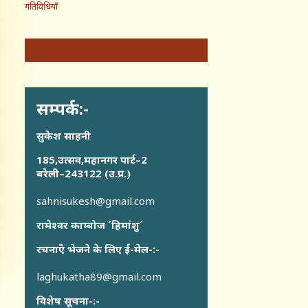
गतिविधियाँ
सम्पर्क:-
सुकेश साहनी
185,उत्सव,महानगर पार्ट–2
बरेली–243122 (उ.प्र.)
sahnisukesh@gmail.com
रामेश्वर काम्बोज ´हिमांशु´
रचनाएँ भेजने के लिए ई-मेल-:-
laghukatha89@gmail.com
विशेष सूचना-:-