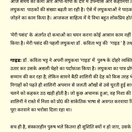
आज समय की कमी और आपा-धापी के दौर में उपन्यास और कहानियाँ तो पढ
लघुकथा पाठकों की संख्या बढ़ती जा रही है। ऐसे में लघुकथाओं ने पाठको
जोड़ने का काम किया है। आजकल साहित्य में ये विधा बहुत लोकप्रिय होती
‘मेरी पसंद’ के अंतर्गत दो कथाओं का चयन करना कोई आसान काम नहीं ह
किया है। मेरी पसंद की पहली लघुकथा डॉ . कविता भट्ट की ‘गाइड ’ है तथा
गाइड
:
डॉ . कविता भट्ट ने अपनी लघुकथा ‘गाइड’ में पुरुष के दोहरे व्यक्
उतार कर उसके असली चेहरे का पर्दाफ़ाश किया है। लघुकथा का पात्र प्रोफ
सम्मान की कर रहा है; लेकिन सामने बैठी शालिनी की देह को किस तरह भेड
निगाहों को पढ़ते ही शालिनी अपमान से जलती आँखों से उसे घूरती हुई सा
चलने को कहकर उठ खड़ी होती है। जो कुछ अचानक हुआ, वह निशा की स
शालिनी ने रास्ते में निशा को प्रो0 की सांकेतिक भाषा से अवगत करवाया कि
पूरा करवाने का भरोसा दिला रहा था।
सच ही है, संस्कारहीन पुरुष भले कितना ही सुशिक्षित क्यों न हो जाए, उसके