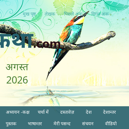
मुख पृष्ठ
लेखक
पिछ्ले अंक
विगत अंक
कथा
.com
अगस्त
2026
अध्ययन -कक्ष
चर्चा में
दस्तावेज़
देश
देशान्तर
पुस्तक
भाषान्तर
मेरी पसन्द
संचयन
वीडियो