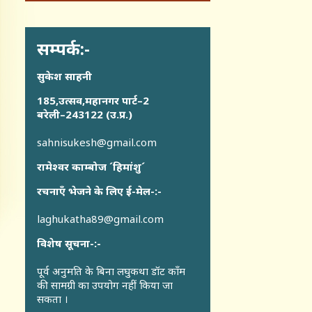
सम्पर्क:-
सुकेश साहनी
185,उत्सव,महानगर पार्ट–2
बरेली–243122 (उ.प्र.)
sahnisukesh@gmail.com
रामेश्वर काम्बोज ´हिमांशु´
रचनाएँ भेजने के लिए ई-मेल-:-
laghukatha89@gmail.com
विशेष सूचना-:-
पूर्व अनुमति के बिना लघुकथा डॉट कॉंम
की सामग्री का उपयोग नहीं किया जा
सकता ।