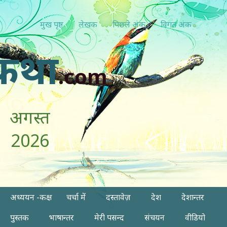
मुख पृष्ठ
लेखक
पिछ्ले अंक
विगत अंक
कथा
.com
अगस्त
2026
अध्ययन -कक्ष
चर्चा में
दस्तावेज़
देश
देशान्तर
पुस्तक
भाषान्तर
मेरी पसन्द
संचयन
वीडियो