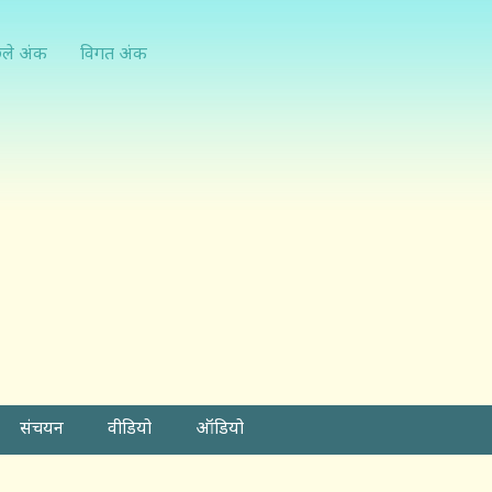
्ले अंक
विगत अंक
संचयन
वीडियो
ऑडियो