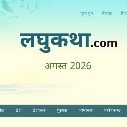
मुख पृष्ठ
लेखक
पिछ
लघुकथा
.com
अगस्त 2026
वेज़
देश
देशान्तर
पुस्तक
भाषान्तर
मेरी पसन्द