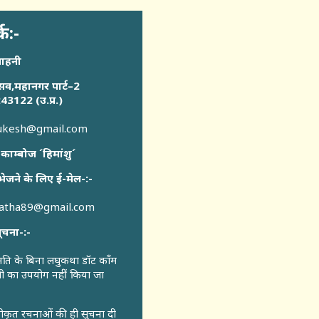
्क:-
साहनी
सव,महानगर पार्ट–2
43122 (उ.प्र.)
sukesh@gmail.com
 काम्बोज ´हिमांशु´
भेजने के लिए ई-मेल-:-
katha89@gmail.com
ूचना-:-
ुमति के बिना लघुकथा डॉट कॉंम
री का उपयोग नहीं किया जा
वीकृत रचनाओं की ही सूचना दी