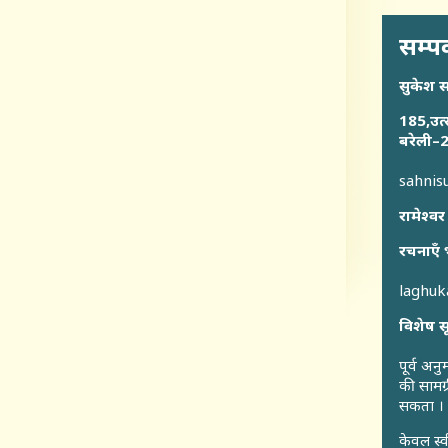
सम्पर
सुकेश 
185,उत्
बरेली–2
sahni
रामेश्वर
रचनाएँ 
laghu
विशेष स
पूर्व अन
की सामग्
सकता ।
केवल स्